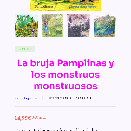
EN STOCK
La bruja Pamplinas y
los monstruos
monstruosos
Autor:
Sergio Luz
SKU:
ISBN:978-84-129249-2-3
14,95
€
IVA incl
Tres cuentos largos unidos por el hilo de los