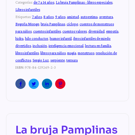
Categorías:
de 7 a 14 años
,
La bruja Pamplinas - libros especiales
,
Libros infantiles
Etiquetas:
7 años
,
8 años
,
9 años
,
amistad
,
autoestima
,
aventura
,
Begoña Monge
,
bruja Pamplinas
,
cíclope
,
cuentos de monstruos
para niños
,
cuentos infantiles
,
cuentos valores
,
diversidad
,
empatía
,
hidra
,
hilo conductor
,
humor infantil
,
ibros infantiles de miedo
divertidos
,
inclusión
,
inteligencia emocional
,
lectura en familia
,
libros infantiles
,
libros para niños
,
magia
,
monstruos
,
resolución de
conflictos
,
Sergio Luz
,
serpiente
,
ternura
ISBN:
978-84-129249-2-3
Facebook
Twitter
Linkedin
Pinterest
La bruja Pamplinas