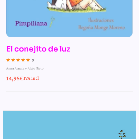
El conejito de luz
3
Valorado con
Anna Arnaiz y Alejo Nieto
5.00
de 5
14,95
€
IVA incl