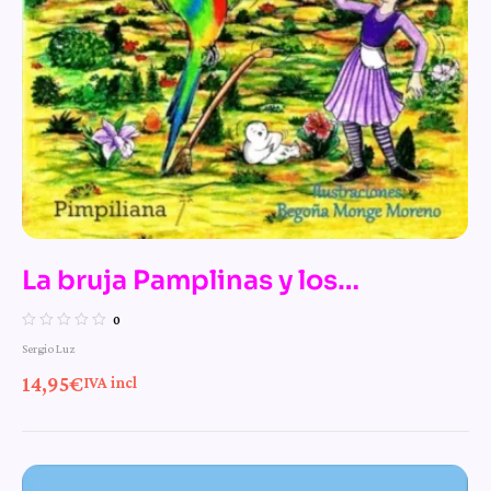
La bruja Pamplinas y los
monstruos monstruosos
0
Sergio Luz
14,95
€
IVA incl