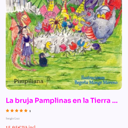
La bruja Pamplinas en la Tierra de
los Dragones
1
Valorado con
Sergio Luz
5.00
de 5
15,95
€
IVA incl