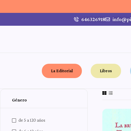
646326918
info@pi
La Editorial
Libros
Género
de 5 a 120 años