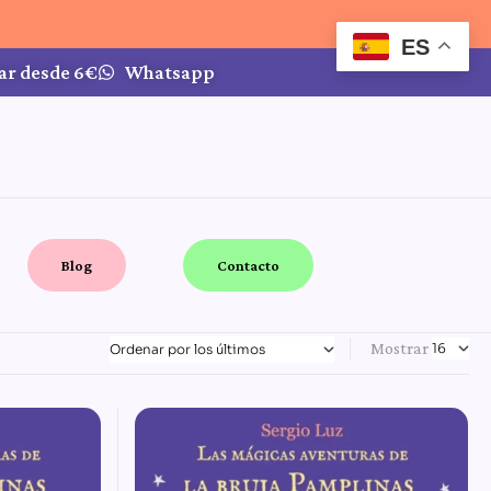
ES
ar desde 6€
Whatsapp
Blog
Contacto
Mostrar