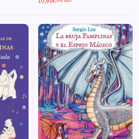
10,95
€
IVA incl
Pamplinas