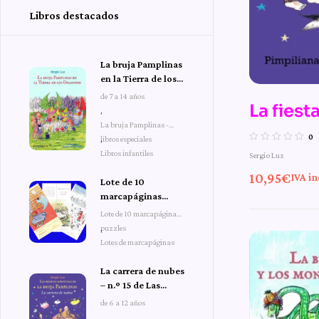
Libros destacados
La bruja Pamplinas
en la Tierra de los
Dragones
de 7 a 14 años
La fiest
,
La bruja Pamplinas -
n.º 13 d
0
libros especiales
,
Libros infantiles
Sergio Luz
aventura
10,95
€
IVA in
Lote de 10
Pampli
marcapáginas
puzzles
Lote de 10 marcapáginas
puzzles
,
Lotes de marcapáginas
La carrera de nubes
– n.º 15 de Las
mágicas aventuras
de 6 a 12 años
de la bruja
,