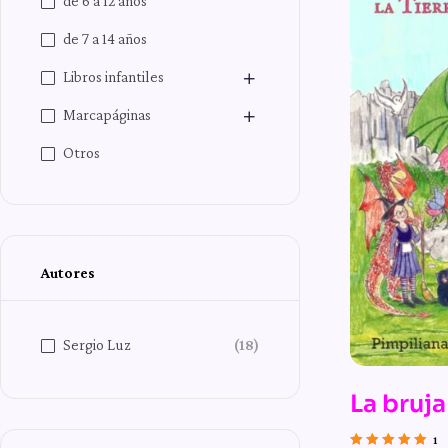
de 6 a 12 años
de 7 a 14 años
Libros infantiles
Marcapáginas
Otros
Autores
Sergio Luz
(18)
La bruja
Tierra 
1