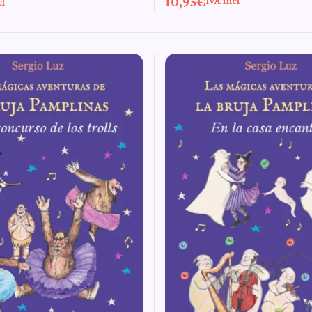
10,95
€
IVA incl
cl
Pamplinas