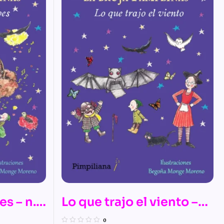
es – n.º
Lo que trajo el viento –
s
n.º 14 de Las mágicas
0