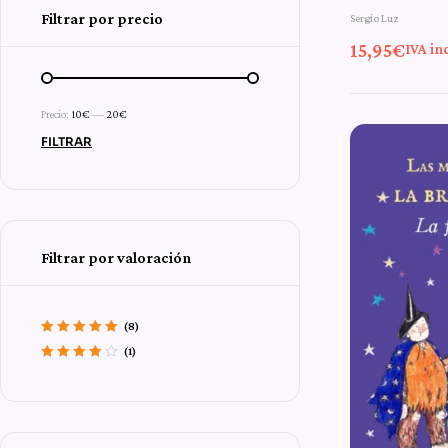
Valorado con
Filtrar por precio
Sergio Luz
5.00
de 5
15,95
€
IVA inc
Precio:
10€
—
20€
FILTRAR
Filtrar por valoración
(8)
Valorado con
5
(1)
de 5
Valorado
con
4
de 5