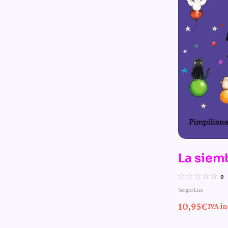
La siem
n.º 6 de
0
Sergio Luz
aventura
10,95
€
IVA in
Pampli