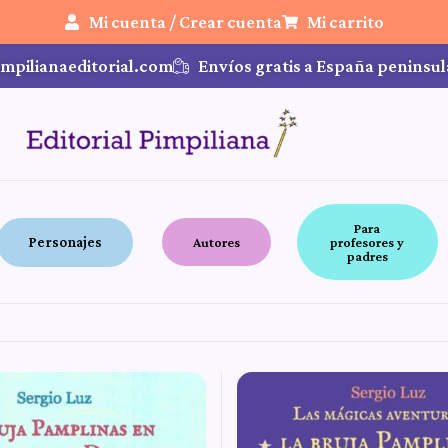
Mi cuenta / Crear cuenta
Mi carrito
mpilianaeditorial.com
Envíos gratis a España peninsul
Para
Personajes
Autores
profesores y
padres