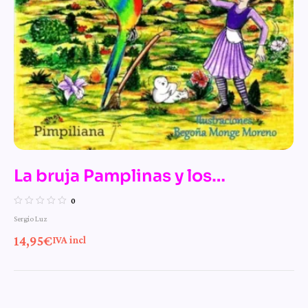
La bruja Pamplinas y los
monstruos monstruosos
0
Sergio Luz
14,95
€
IVA incl