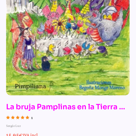
La bruja Pamplinas en la Tierra de
los Dragones
1
Valorado con
Sergio Luz
5.00
de 5
15,95
€
IVA incl