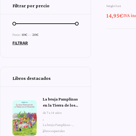
Filtrar por precio
Sergio Luz
14,95
€
IVA in
Precio:
10€
—
20€
FILTRAR
Libros destacados
La bruja Pamplinas
en la Tierra de los
Dragones
de 7 a 14 años
,
La bruja Pamplinas -
libros especiales
,