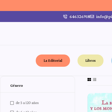
646326918
info@pi
La Editorial
Libros
Género
de 5 a 120 años