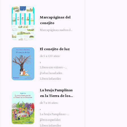
Marcapáginas del
conejito
Marcapáginas sueltos del
conejito
El conejito de luz
de 5 a 120 años
,
Libros con valores –
Todas las edades
,
Libros infantiles
La bruja Pamplinas
en la Tierra de los
Dragones
de 7 a 14 años
,
La bruja Pamplinas -
libros especiales
,
Libros infantiles