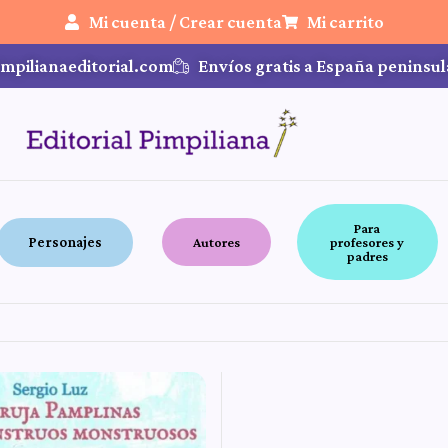
Mi cuenta / Crear cuenta
Mi carrito
mpilianaeditorial.com
Envíos gratis a España peninsul
Para
Personajes
Autores
profesores y
padres