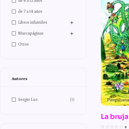
de 6 a 12 años
de 7 a 14 años
Libros infantiles
Marcapáginas
Otros
Autores
Sergio Luz
(1)
La bruja
monstr
0