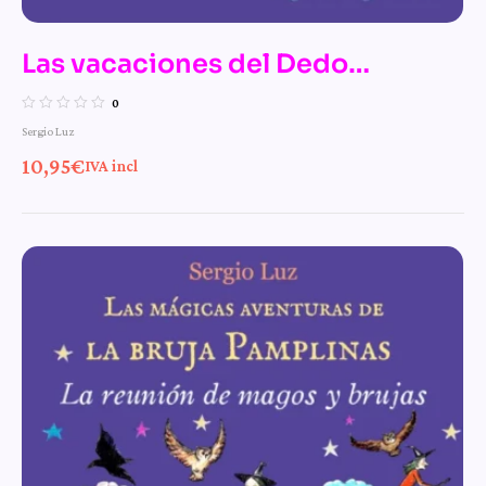
Las vacaciones del Dedo
Señalador – n.º 12 de Las mágicas
0
Sergio Luz
aventuras de la bruja Pamplinas
10,95
€
IVA incl