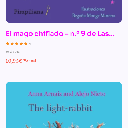
El mago chiflado – n.º 9 de Las
mágicas aventuras de la bruja
1
Valorado con
Sergio Luz
Pamplinas
5.00
de 5
10,95
€
IVA incl