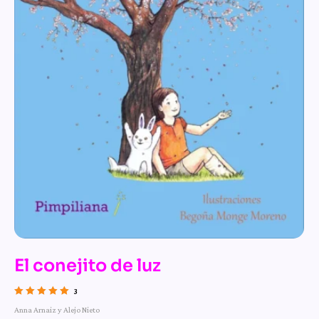
El conejito de luz
3
Valorado con
Anna Arnaiz y Alejo Nieto
5.00
de 5