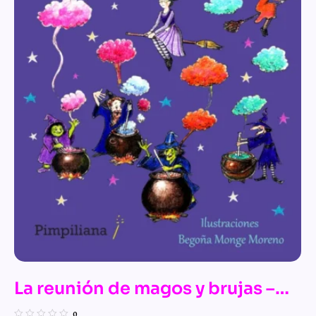
La reunión de magos y brujas –
n.º 11 de Las mágicas aventuras
0