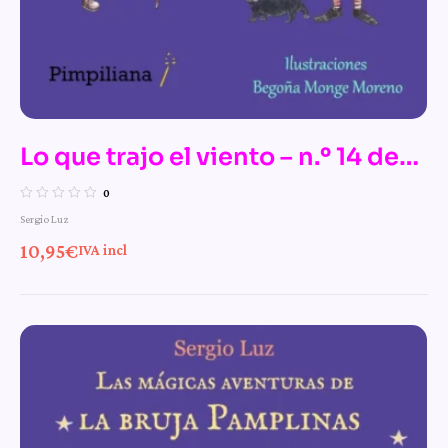
Lo que trajo el viento – n.º 14 de
Las mágicas aventuras de la bruja
0
Sergio Luz
Pamplinas
10,95
€
IVA incl