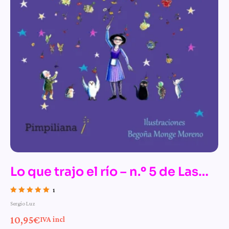
Lo que trajo el río – n.º 5 de Las
mágicas aventuras de la bruja
1
Valorado con
Sergio Luz
Pamplinas
5.00
de 5
10,95
€
IVA incl