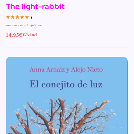
The light-rabbit
1
Valorado con
Anna Arnaiz y Alejo Nieto
5.00
de 5
14,95
€
IVA incl