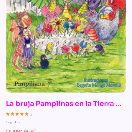
La bruja Pamplinas en la Tierra de
los Dragones
1
Valorado con
Sergio Luz
5.00
de 5
15,95
€
IVA incl