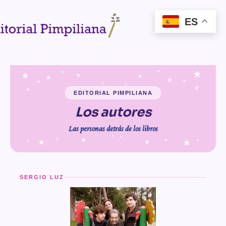
ES
★
★
★
★
★
★
★
★
✦
✦
★
★
★
★
✦
✦
EDITORIAL PIMPILIANA
Los autores
Las personas detrás de los libros
★
★
★
★
★
★
★
★
✦
✦
SERGIO LUZ