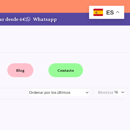
ES
ar desde 6€
Whatsapp
Blog
Contacto
Mostrar