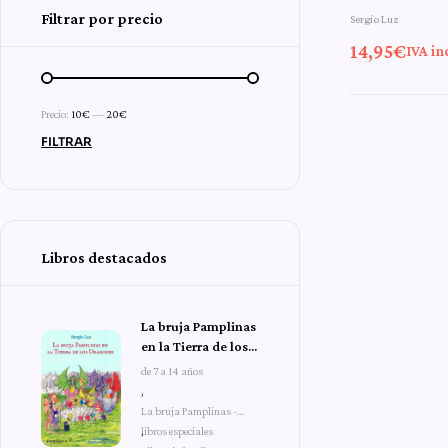
Filtrar por precio
Sergio Luz
14,95
€
IVA in
Precio:
10€
—
20€
FILTRAR
Libros destacados
La bruja Pamplinas
en la Tierra de los
Dragones
de 7 a 14 años
,
La bruja Pamplinas -
libros especiales
,