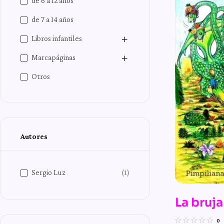
de 6 a 12 años
de 7 a 14 años
Libros infantiles
Marcapáginas
Otros
Autores
Sergio Luz
(1)
La bruja
monstr
0