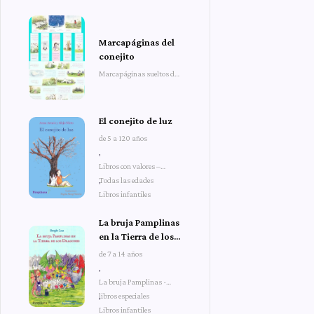
Marcapáginas del
conejito
Marcapáginas sueltos del
conejito
El conejito de luz
de 5 a 120 años
,
Libros con valores –
Todas las edades
,
Libros infantiles
La bruja Pamplinas
en la Tierra de los
Dragones
de 7 a 14 años
,
La bruja Pamplinas -
libros especiales
,
Libros infantiles