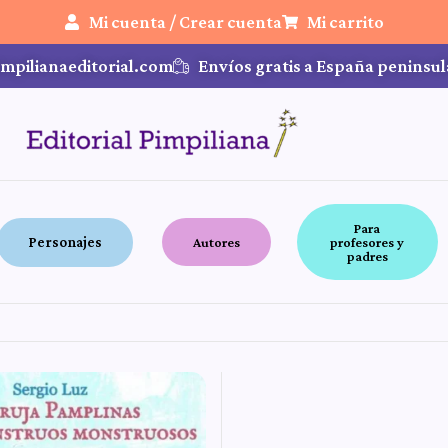
Mi cuenta / Crear cuenta
Mi carrito
mpilianaeditorial.com
Envíos gratis a España peninsul
Para
Personajes
Autores
profesores y
padres