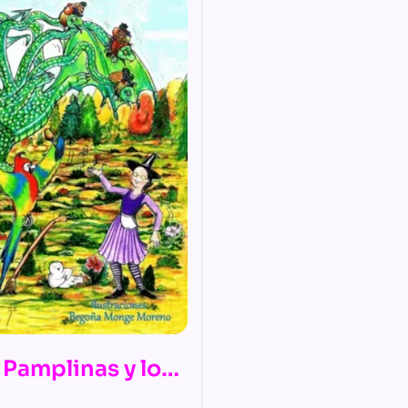
 Pamplinas y los
uos monstruosos