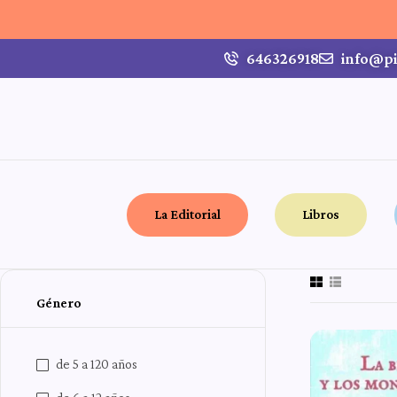
646326918
info@pi
La Editorial
Libros
Género
de 5 a 120 años