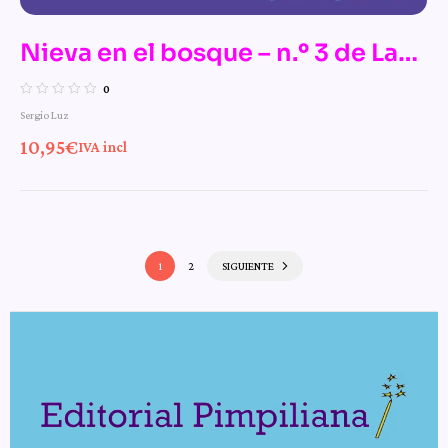
Nieva en el bosque – n.º 3 de Las
mágicas aventuras de la bruja
0
Sergio Luz
Pamplinas
10,95
€
IVA incl
1
2
SIGUIENTE