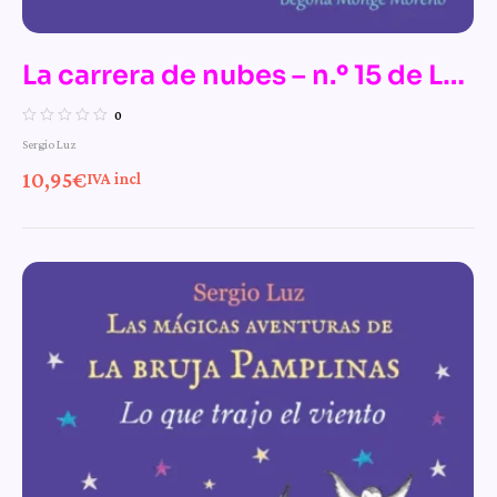
La carrera de nubes – n.º 15 de Las
mágicas aventuras de la bruja
0
Sergio Luz
Pamplinas
10,95
€
IVA incl