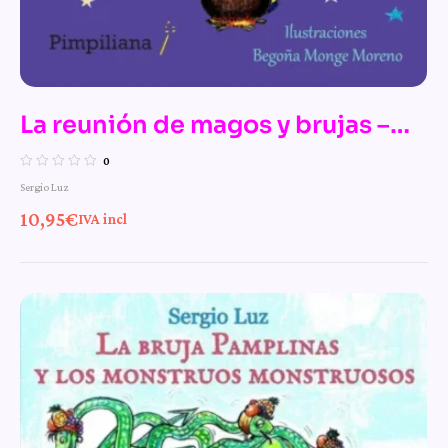
La reunión de magos y brujas –
n.º 11 de Las mágicas aventuras
0
Sergio Luz
de la bruja Pamplinas
10,95
€
IVA incl