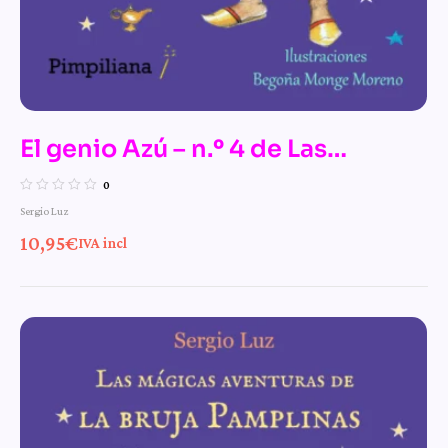
El genio Azú – n.º 4 de Las
mágicas aventuras de la bruja
0
Sergio Luz
Pamplinas
10,95
€
IVA incl