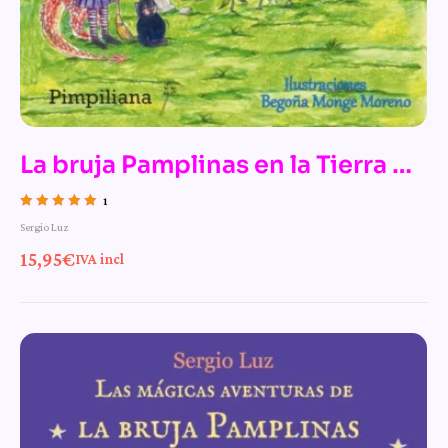
La bruja Pamplinas en la Tierra de
los Dragones
1
Valorado con
Sergio Luz
5.00
de 5
15,95
€
IVA incl