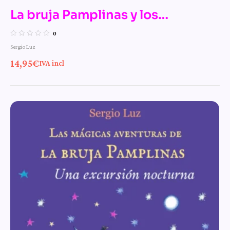
La bruja Pamplinas y los
monstruos monstruosos
0
Sergio Luz
14,95
€
IVA incl