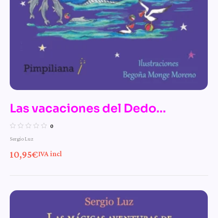
Las vacaciones del Dedo
Señalador – n.º 12 de Las mágicas
0
Sergio Luz
aventuras de la bruja Pamplinas
10,95
€
IVA incl