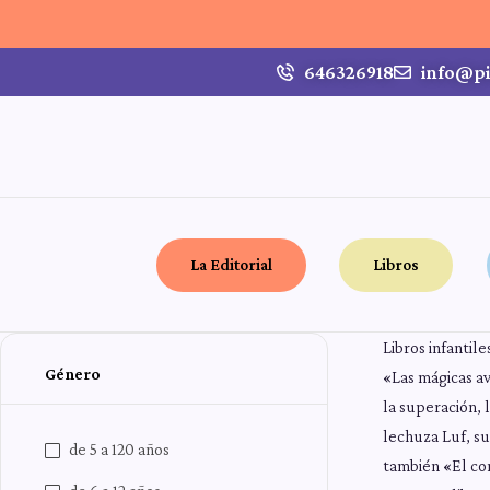
646326918
info@pi
La Editorial
Libros
Libros infantile
Género
«Las mágicas av
la superación, 
lechuza Luf, su
de 5 a 120 años
también «El con