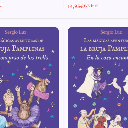
14,95
€
cl
IVA incl
nas