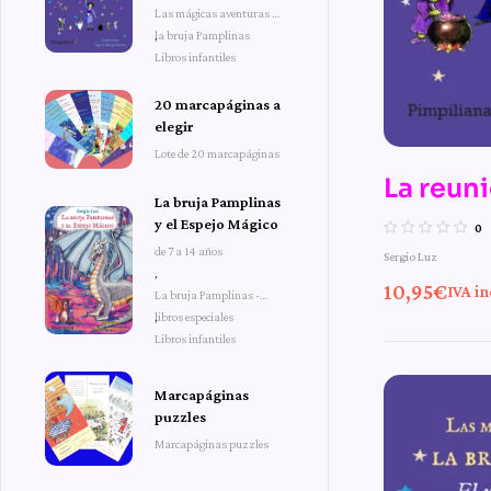
Pamplinas
Las mágicas aventuras de
la bruja Pamplinas
,
Libros infantiles
20 marcapáginas a
elegir
Lote de 20 marcapáginas
La reun
La bruja Pamplinas
brujas –
y el Espejo Mágico
0
de 7 a 14 años
Sergio Luz
mágicas
,
10,95
€
IVA in
La bruja Pamplinas -
bruja P
libros especiales
,
Libros infantiles
Marcapáginas
puzzles
Marcapáginas puzzles