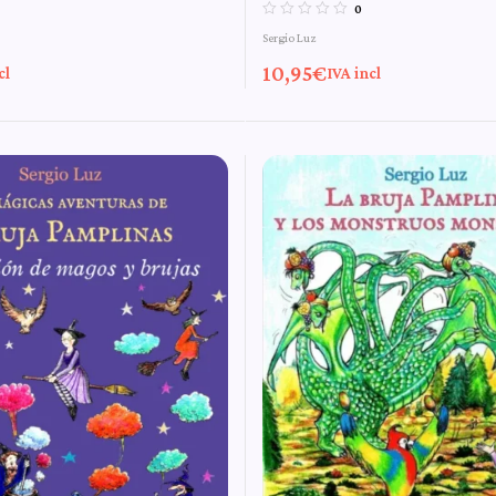
e Las mágicas
n.º 13 de Las mág
0
Sergio Luz
s de la bruja
aventuras de la b
10,95
€
cl
IVA incl
nas
Pamplinas