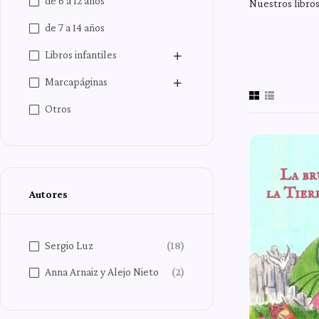
de 6 a 12 años
Nuestros libros
de 7 a 14 años
Libros infantiles
Marcapáginas
Otros
Autores
Sergio Luz
(18)
Anna Arnaiz y Alejo Nieto
(2)