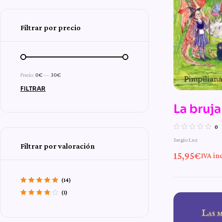
Filtrar por precio
Precio:
0€
—
30€
FILTRAR
La bruja
Tierra 
0
Sergio Luz
Filtrar por valoración
15,95
€
IVA inc
(14)
Valorado con
5
(1)
de 5
Valorado
con
4
de 5