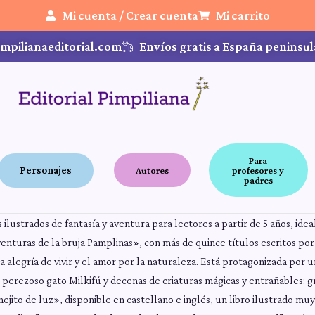
Mi cuenta / Crear cuenta
Mi carrito
mpilianaeditorial.com
Envíos gratis a España peninsul
Para
Personajes
Autores
profesores y
padres
s ilustrados de fantasía y aventura para lectores a partir de 5 años, ide
enturas de la bruja Pamplinas», con más de quince títulos escritos por
la alegría de vivir y el amor por la naturaleza. Está protagonizada por
 perezoso gato Milkifú y decenas de criaturas mágicas y entrañables:
ejito de luz», disponible en castellano e inglés, un libro ilustrado mu