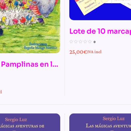
Lote de 10 marca
puzzles
0
25,00
€
IVA incl
 Pamplinas en la
de los Dragones
l