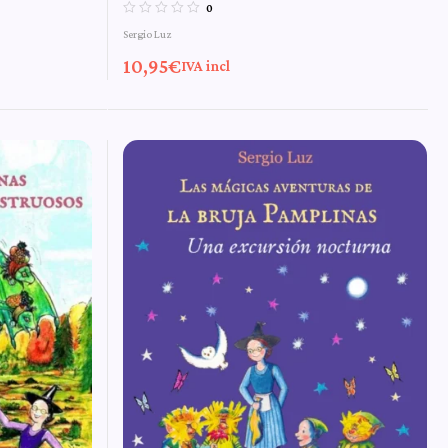
icas
Señalador – n.º 12 de Las
0
Sergio Luz
ruja
mágicas aventuras de la
10,95
€
IVA incl
bruja Pamplinas