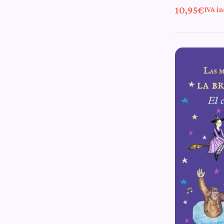
10,95
€
IVA in
Pampli