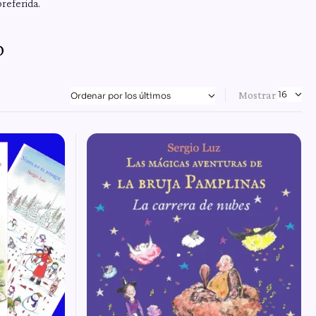
referida.
o
Mostrar