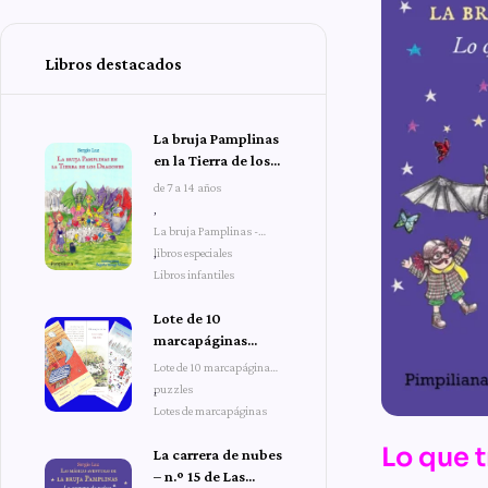
Libros destacados
La bruja Pamplinas
en la Tierra de los
Dragones
de 7 a 14 años
,
La bruja Pamplinas -
libros especiales
,
Libros infantiles
Lote de 10
marcapáginas
puzzles
Lote de 10 marcapáginas
puzzles
,
Lotes de marcapáginas
Lo que t
La carrera de nubes
– n.º 15 de Las