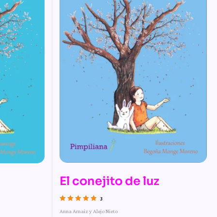
El conejito de luz
3
Valorado con
Anna Arnaiz y Alejo Nieto
5.00
de 5