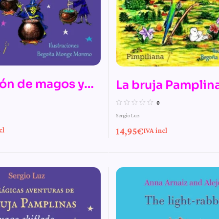
ión de magos y
La bruja Pamplina
 n.º 11 de Las
monstruos mons
0
Sergio Luz
 aventuras de la
14,95
€
cl
IVA incl
amplinas