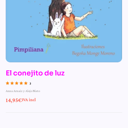
El conejito de luz
3
Valorado con
Anna Arnaiz y Alejo Nieto
5.00
de 5
14,95
€
IVA incl