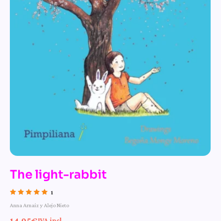
The light-rabbit
1
Valorado con
Anna Arnaiz y Alejo Nieto
5.00
de 5
14,95
€
IVA incl