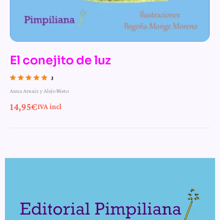
El conejito de luz
3
Valorado con
Anna Arnaiz y Alejo Nieto
5.00
de 5
14,95
€
IVA incl