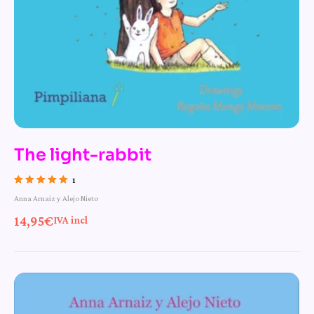
The light-rabbit
1
Valorado con
Anna Arnaiz y Alejo Nieto
5.00
de 5
14,95
€
IVA incl