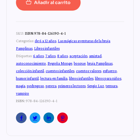
Añadir al carrito
SKU:
ISBN:978-84-126190-4-1
Categorías:
de 6 a 12 años
,
Las mágicas aventuras de la bruja
Pamplinas
,
Libros infantiles
Etiquetas:
6 años
,
7 años
,
8 años
,
aceptación
,
amistad
,
autoconocimiento
,
Begoña Monge
,
bosque
,
bruja Pamplinas
,
colección infantil
,
cuentos infantiles
,
cuentos valores
,
esfuerzo
,
humor infantil
,
lectura en familia
,
libros infantiles
,
libros para niños
,
magia
,
pedregoso
,
pereza
,
primeros lectores
,
Sergio Luz
,
ternura
,
vampiro
ISBN:
978-84-126190-4-1
Facebook
Twitter
Linkedin
Pinterest