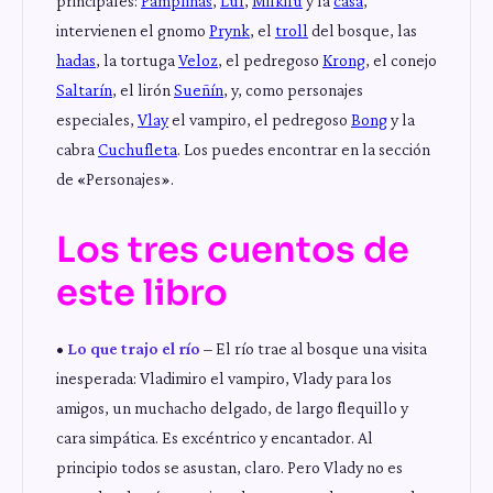
principales:
Pamplinas
,
Luf
,
Milkifú
y la
casa
,
intervienen el gnomo
Prynk
, el
troll
del bosque, las
hadas
, la tortuga
Veloz
, el pedregoso
Krong
, el conejo
Saltarín
, el lirón
Sueñín
, y, como personajes
especiales,
Vlay
el vampiro, el pedregoso
Bong
y la
cabra
Cuchufleta
. Los puedes encontrar en la sección
de «Personajes».
Los tres cuentos de
este libro
•
Lo que trajo el río
– El río trae al bosque una visita
inesperada: Vladimiro el vampiro, Vlady para los
amigos, un muchacho delgado, de largo flequillo y
cara simpática. Es excéntrico y encantador. Al
principio todos se asustan, claro. Pero Vlady no es