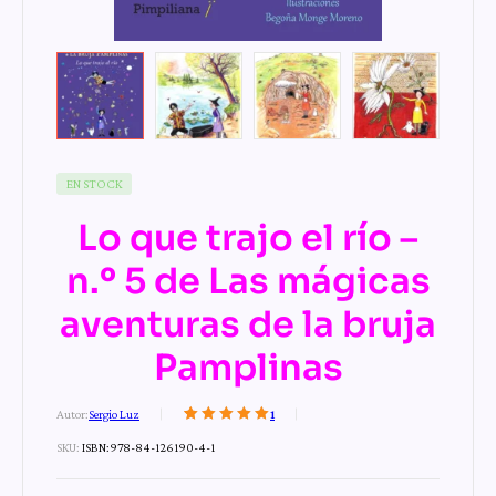
EN STOCK
Lo que trajo el río –
n.º 5 de Las mágicas
aventuras de la bruja
Pamplinas
Autor:
Sergio Luz
1
Valorado con
1
SKU:
ISBN:978-84-126190-4-1
5.00
de 5 en
base a