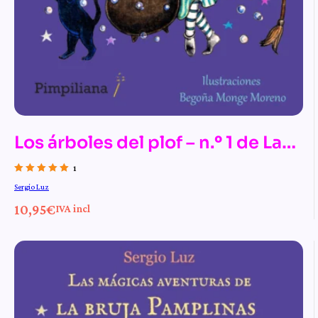
Los árboles del plof – n.º 1 de Las
mágicas aventuras de la bruja
1
Valorado con
Sergio Luz
Pamplinas
5.00
de 5
10,95
€
IVA incl