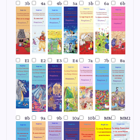
3b
4a
4b
5a
5b
6a
6b
E1
E2
E3
E4
7a
7b
8a
8b
9a
9b
10a
10b
MM1
MM2