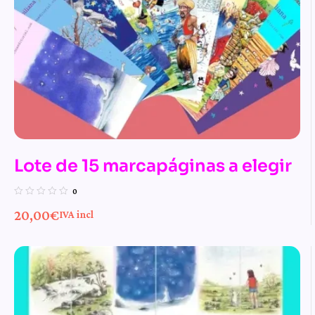
Lote de 15 marcapáginas a elegir
0
20,00
€
IVA incl