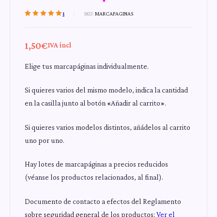
1
SKU:
MARCAPAGINAS
Valorado con
1
5.00
de 5 en
base a
1,50
€
IVA incl
valoración de un
cliente
Elige tus marcapáginas individualmente.
Si quieres varios del mismo modelo, indica la cantidad
en la casilla junto al botón «Añadir al carrito».
Si quieres varios modelos distintos, añádelos al carrito
uno por uno.
Hay lotes de marcapáginas a precios reducidos
(véanse los productos relacionados, al final).
Documento de contacto a efectos del Reglamento
sobre seguridad general de los productos:
Ver el