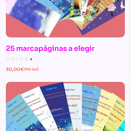
25 marcapáginas a elegir
0
30,00
€
IVA incl