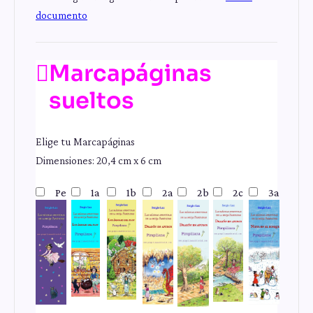
documento
Marcapáginas
sueltos
Elige tu Marcapáginas
Dimensiones: 20,4 cm x 6 cm
Pe
1a
1b
2a
2b
2c
3a