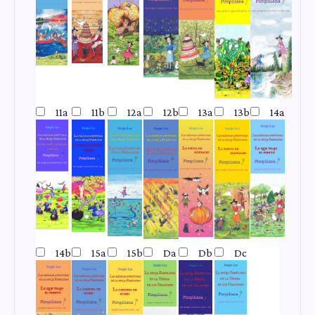
11a
11b
12a
12b
13a
13b
14a
14b
15a
15b
Da
Db
Dc