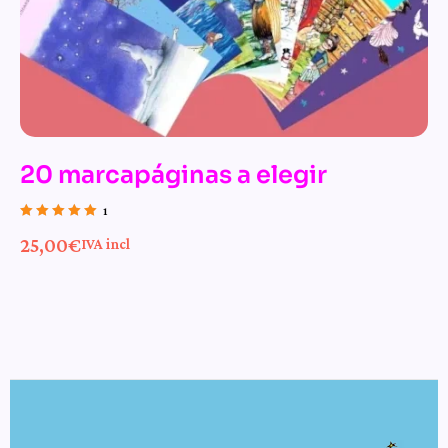
20 marcapáginas a elegir
1
Valorado con
25,00
€
IVA incl
5.00
de 5