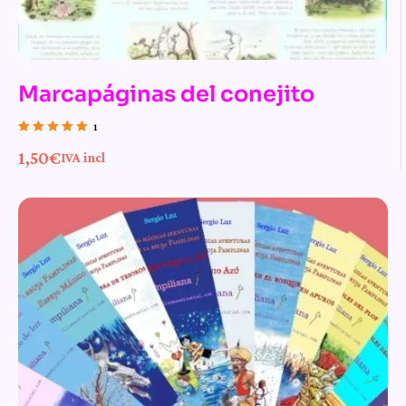
Marcapáginas del conejito
1
Valorado con
1,50
€
IVA incl
5.00
de 5