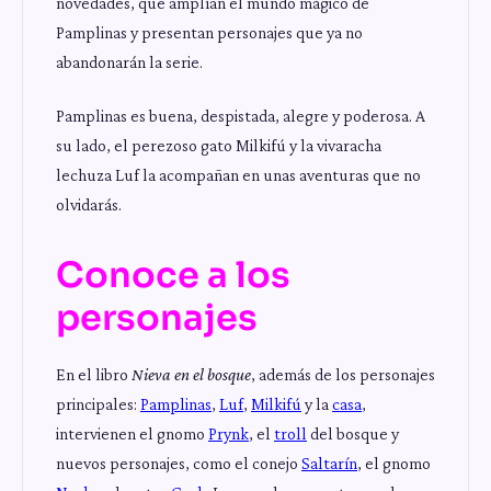
novedades, que amplían el mundo mágico de
Pamplinas y presentan personajes que ya no
abandonarán la serie.
Pamplinas es buena, despistada, alegre y poderosa. A
su lado, el perezoso gato Milkifú y la vivaracha
lechuza Luf la acompañan en unas aventuras que no
olvidarás.
Conoce a los
personajes
En el libro
Nieva en el bosque
, además de los personajes
principales:
Pamplinas
,
Luf
,
Milkifú
y la
casa
,
intervienen el gnomo
Prynk
, el
troll
del bosque y
nuevos personajes, como el conejo
Saltarín
, el gnomo