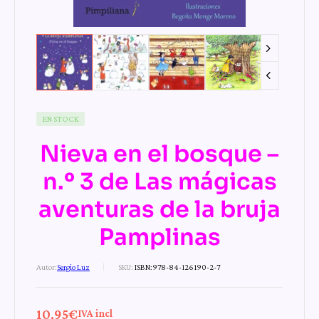
EN STOCK
Nieva en el bosque –
n.º 3 de Las mágicas
aventuras de la bruja
Pamplinas
Autor:
Sergio Luz
SKU:
ISBN:978-84-126190-2-7
10,95
€
IVA incl