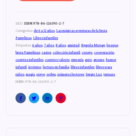
SKU:
ISBN:978-84-126190-2-7
Categorías:
de 6 a 12 años
,
Las mágicas aventuras de la bruja
Pamplinas
,
Libros infantiles
Etiquetas:
6 años
,
7 años
,
8 años
,
amistad
,
Begoña Monge
,
bosque
,
bruja Pamplinas
,
castor
,
colección infantil
,
conejo
,
cooperación
,
cuentos infantiles
,
cuentos valores
,
empatía
,
gato
,
gnomo
,
humor
infantil
,
invierno
,
lectura en familia
,
libros infantiles
,
libros para
niños
,
magia
,
nieve
,
orden
,
primeros lectores
,
Sergio Luz
,
ternura
ISBN:
978-84-126190-2-7
Facebook
Twitter
Linkedin
Pinterest