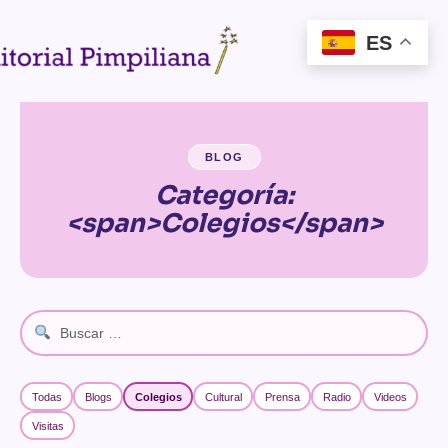
ES
★
✧
✦
✴
✶
✴
✴
✶
✶
✴
★
✦
✦
✦
★
✧
✦
✦
★
★
✦
✶
✦
✧
✴
✧
✶
✶
★
✧
BLOG
Categoría:
<span>Colegios</span>
Todas
Blogs
Colegios
Cultural
Prensa
Radio
Videos
Visitas