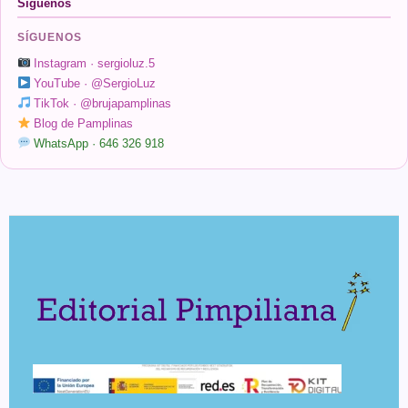
Síguenos
SÍGUENOS
Instagram · sergioluz.5
YouTube · @SergioLuz
TikTok · @brujapamplinas
Blog de Pamplinas
WhatsApp · 646 326 918