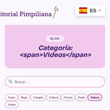
ES
★
✶
★
★
✦
★
★
★
★
✦
★
✦
✦
✧
✴
✧
✴
✧
★
✴
✶
✧
✦
✧
✶
✧
✦
★
✴
✶
BLOG
Categoría:
<span>Videos</span>
Todas
Blogs
Colegios
Cultural
Prensa
Radio
Videos
Visitas