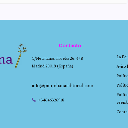
Contacto
La Edi
C/Hermanos Trueba 26, 4ºB
Madrid 28018 (España)
Aviso 
Políti
info@pimpilianaeditorial.com
Políti
Políti
+34646326918
reemb
Conta