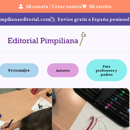
Mi cuenta / Crear cuenta
Mi carrito
mpilianaeditorial.com
Envíos gratis a España peninsul
Para
Personajes
Autores
profesores y
padres