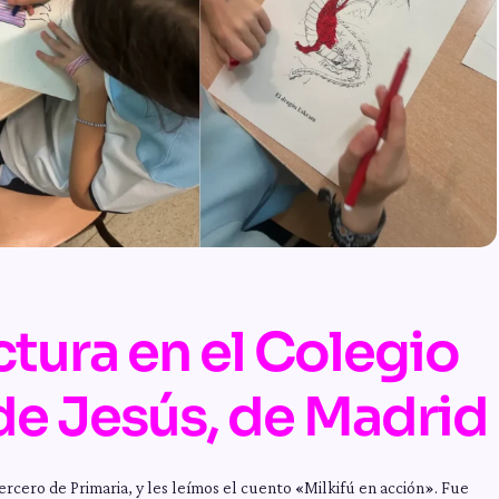
ctura en el Colegio
e Jesús, de Madrid
ercero de Primaria, y les leímos el cuento «Milkifú en acción». Fue