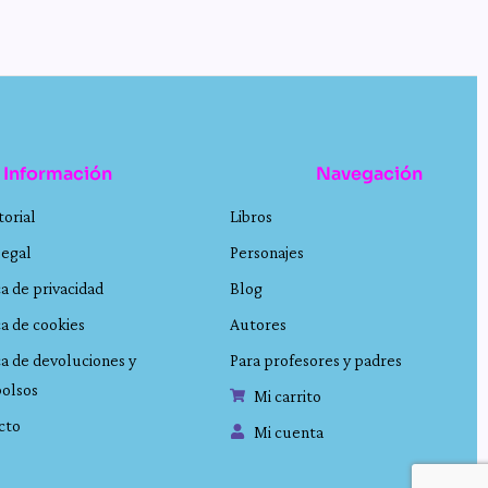
Información
Navegación
torial
Libros
legal
Personajes
ca de privacidad
Blog
ca de cookies
Autores
ca de devoluciones y
Para profesores y padres
olsos
Mi carrito
cto
Mi cuenta