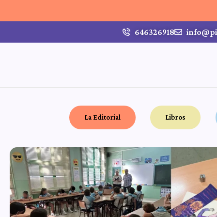
646326918
info@pi
La Editorial
Libros