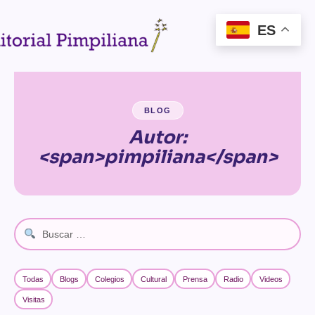
ES
✧
✦
✦
✴
✦
✶
✴
✦
✴
✦
✦
✶
★
✶
✶
✴
✶
★
✦
✧
★
✦
✶
✶
✦
★
✧
✶
✧
✧
BLOG
Autor:
<span>pimpiliana</span>
Todas
Blogs
Colegios
Cultural
Prensa
Radio
Videos
Visitas