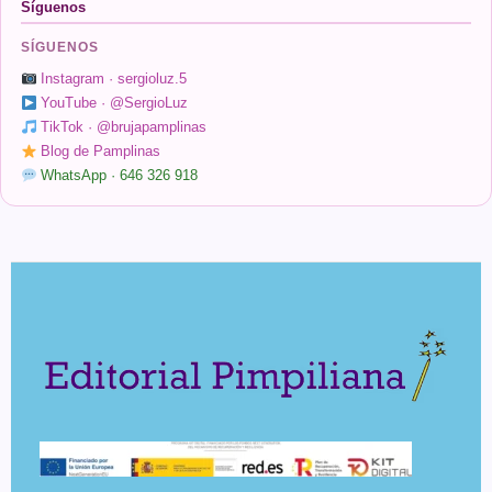
Síguenos
SÍGUENOS
Instagram · sergioluz.5
YouTube · @SergioLuz
TikTok · @brujapamplinas
Blog de Pamplinas
WhatsApp · 646 326 918