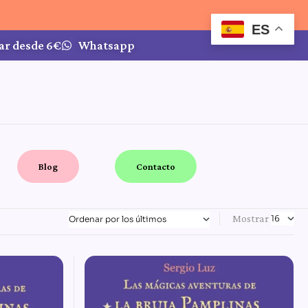
ES
ar desde 6€
Whatsapp
Blog
Contacto
Mostrar