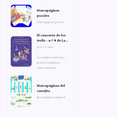
Marcapáginas
puzzles
Marcapáginas puzzles
El concurso de los
trolls – n.º 8 de Las
mágicas aventuras
de 6 a 12 años
de la bruja
,
Pamplinas
Las mágicas aventuras de
la bruja Pamplinas
,
Libros infantiles
Marcapáginas del
conejito
Marcapáginas sueltos del
conejito