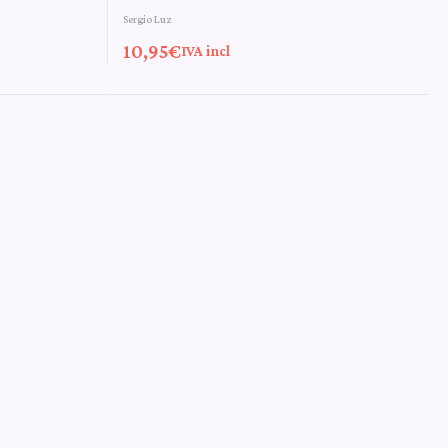
Sergio Luz
ruja
aventuras de la bruja
10,95
€
IVA incl
Pamplinas