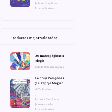
la bruja Pamplinas
,
Libros infantiles
Productos mejor valorados
20 marcapáginas a
elegir
Lote de 20 marcapáginas
La bruja Pamplinas
y el Espejo Mágico
de 7 a 14 años
,
La bruja Pamplinas -
libros especiales
,
Libros infantiles