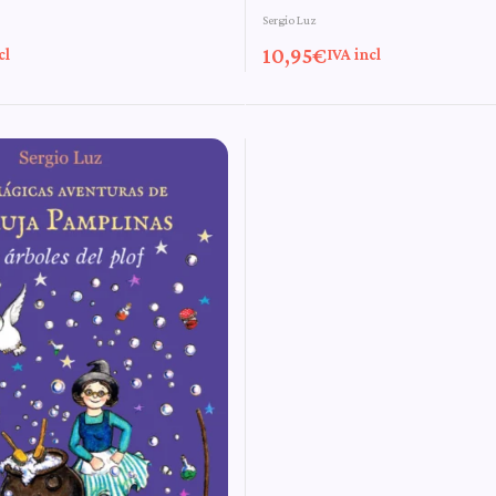
Valorado con
Sergio Luz
s de la bruja
aventuras de la b
5.00
de 5
10,95
€
cl
IVA incl
nas
Pamplinas