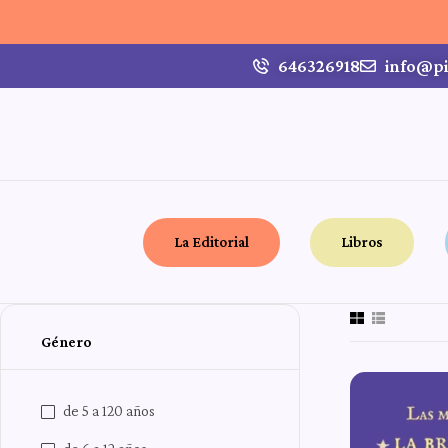
646326918
info@pi
La Editorial
Libros
Género
de 5 a 120 años