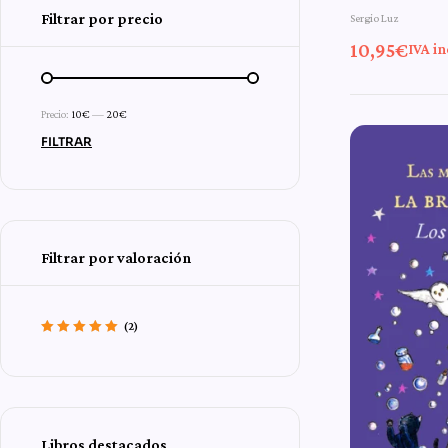
Filtrar por precio
Sergio Luz
aventura
10,95
€
IVA in
Pampli
Precio:
10€
—
20€
FILTRAR
Filtrar por valoración
(2)
Valorado con
5
de 5
Libros destacados