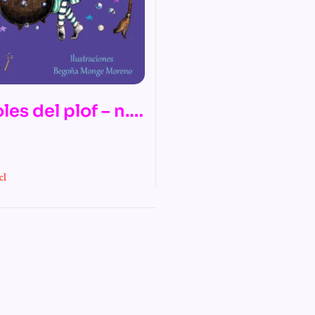
les del plof – n.º
s mágicas
s de la bruja
cl
nas