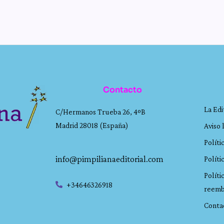
Contacto
La Edi
C/Hermanos Trueba 26, 4ºB
Madrid 28018 (España)
Aviso 
Políti
info@pimpilianaeditorial.com
Políti
Políti
+34646326918
reemb
Conta