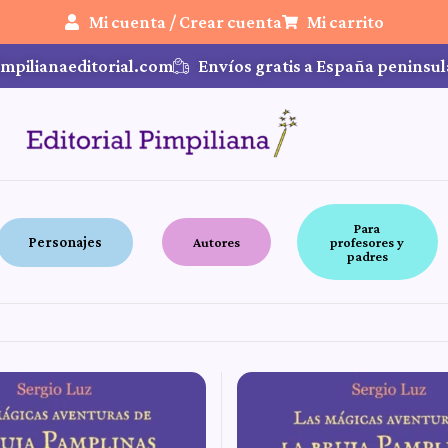
Mi cuenta / Crear cuenta
Mi carrito
mpilianaeditorial.com
Envíos gratis a España peninsul
Para
Personajes
Autores
profesores y
padres