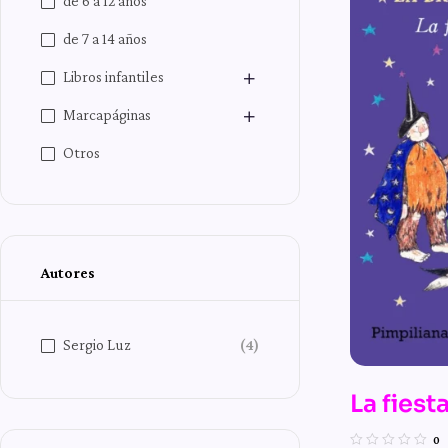
de 6 a 12 años
de 7 a 14 años
Libros infantiles
Marcapáginas
Otros
Autores
Sergio Luz
(4)
La fiest
n.º 13 d
0