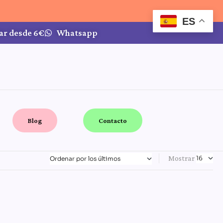
ES
ar desde 6€
Whatsapp
Blog
Contacto
Mostrar