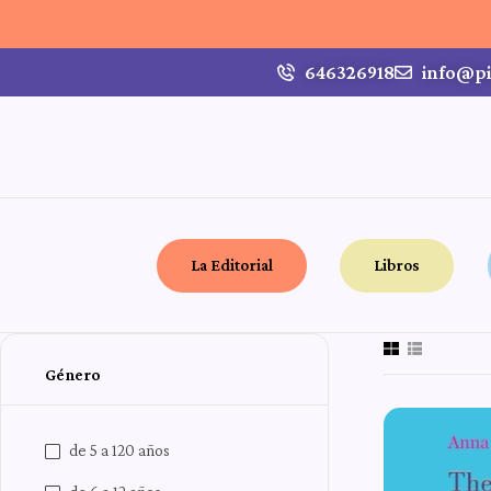
646326918
info@pi
La Editorial
Libros
Género
de 5 a 120 años