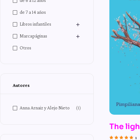
de 6 a 12 años
de 7 a 14 años
Libros infantiles
Marcapáginas
Otros
Autores
Anna Arnaiz y Alejo Nieto
(1)
The ligh
1