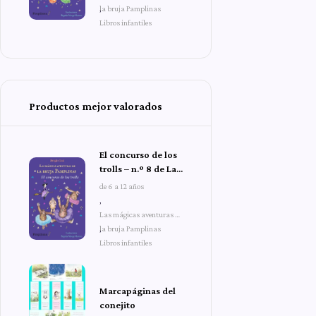
la bruja Pamplinas
,
Libros infantiles
Productos mejor valorados
El concurso de los
trolls – n.º 8 de Las
mágicas aventuras
de 6 a 12 años
de la bruja
,
Pamplinas
Las mágicas aventuras de
la bruja Pamplinas
,
Libros infantiles
Marcapáginas del
conejito