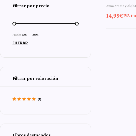
Valorado con
Filtrar por precio
Anna Arnaiz y Alejo 
5.00
de 5
14,95
€
IVA in
Precio:
10€
—
20€
FILTRAR
Filtrar por valoración
(1)
Valorado con
5
de 5
Libros destacados