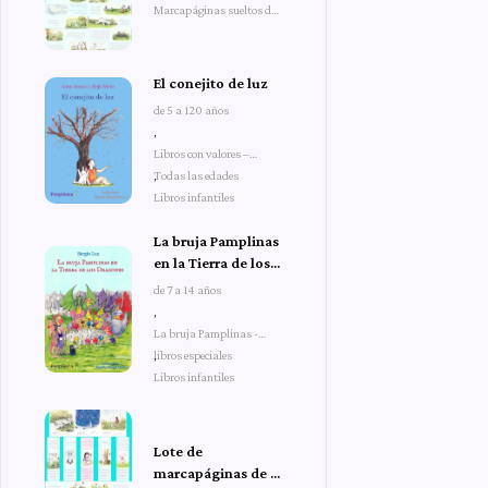
Marcapáginas sueltos del
conejito
El conejito de luz
de 5 a 120 años
,
Libros con valores –
Todas las edades
,
Libros infantiles
La bruja Pamplinas
en la Tierra de los
Dragones
de 7 a 14 años
,
La bruja Pamplinas -
libros especiales
,
Libros infantiles
Lote de
marcapáginas de El