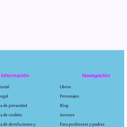
Información
Navegación
torial
Libros
legal
Personajes
ca de privacidad
Blog
ca de cookies
Autores
ca de devoluciones y
Para profesores y padres