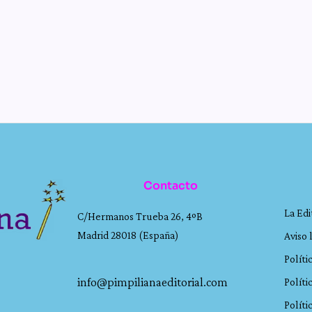
Contacto
La Edi
C/Hermanos Trueba 26, 4ºB
Madrid 28018 (España)
Aviso 
Políti
info@pimpilianaeditorial.com
Políti
Políti