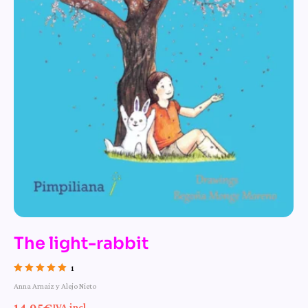
The light-rabbit
1
Valorado con
Anna Arnaiz y Alejo Nieto
5.00
de 5
14,95
€
IVA incl