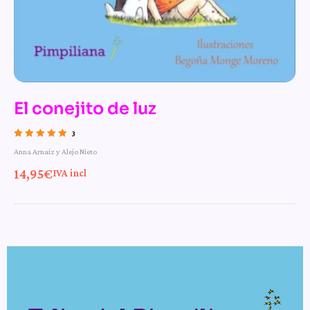
El conejito de luz
3
Valorado con
Anna Arnaiz y Alejo Nieto
5.00
de 5
14,95
€
IVA incl