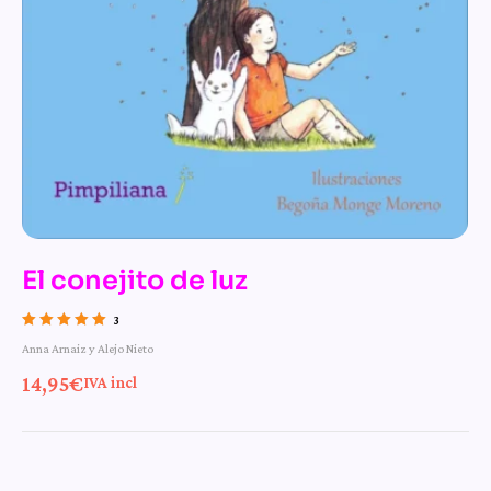
El conejito de luz
3
Valorado con
Anna Arnaiz y Alejo Nieto
5.00
de 5
14,95
€
IVA incl