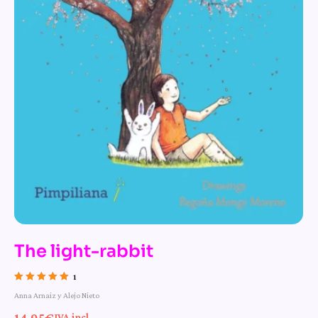
The light-rabbit
1
Valorado con
Anna Arnaiz y Alejo Nieto
5.00
de 5
14,95
€
IVA incl