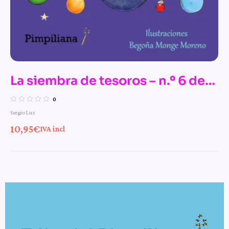
La siembra de tesoros – n.º 6 de
Las mágicas aventuras de la bruja
0
Sergio Luz
Pamplinas
10,95
€
IVA incl