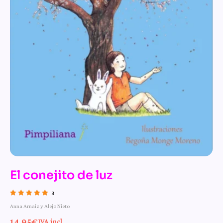
El conejito de luz
3
Valorado con
Anna Arnaiz y Alejo Nieto
5.00
de 5
14,95
€
IVA incl