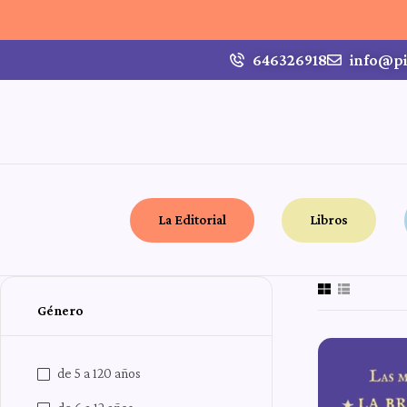
646326918
info@pi
La Editorial
Libros
Género
de 5 a 120 años