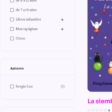
de 6 a 12 años
de 7 a 14 años
Libros infantiles
Marcapáginas
Otros
Autores
Sergio Luz
(1)
La siem
n.º 6 de
0