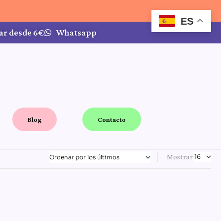
ES
ar desde 6€
Whatsapp
Blog
Contacto
Mostrar