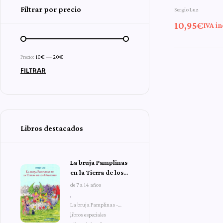
Filtrar por precio
Sergio Luz
aventura
10,95
€
IVA in
Pampli
Precio:
10€
—
20€
FILTRAR
Libros destacados
La bruja Pamplinas
en la Tierra de los
Dragones
de 7 a 14 años
,
La bruja Pamplinas -
libros especiales
,