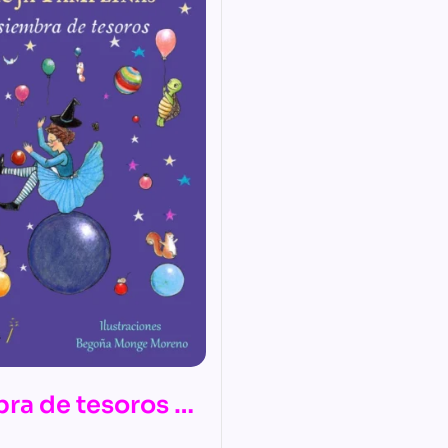
bra de tesoros –
 Las mágicas