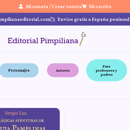
Mi cuenta / Crear cuenta
Mi carrito
mpilianaeditorial.com
Envíos gratis a España peninsul
Para
Personajes
Autores
profesores y
padres