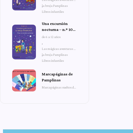
la bruja Pamplinas
,
Libros infantiles
Una excursión
nocturna – n.º 10
de Las mágicas
de 6 a 12 años
aventuras de la
,
bruja Pamplinas
Las mágicas aventuras de
la bruja Pamplinas
,
Libros infantiles
Marcapáginas de
Pamplinas
Marcapáginas sueltos de
Pamplinas