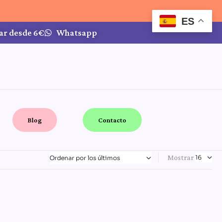
ES
ar desde 6€
Whatsapp
Blog
Contacto
Mostrar