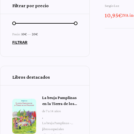
Filtrar por precio
Sergio Luz
aventura
10,95
€
IVA in
Pampli
Precio:
10€
—
20€
FILTRAR
Libros destacados
La bruja Pamplinas
en la Tierra de los
Dragones
de 7 a 14 años
,
La bruja Pamplinas -
libros especiales
,