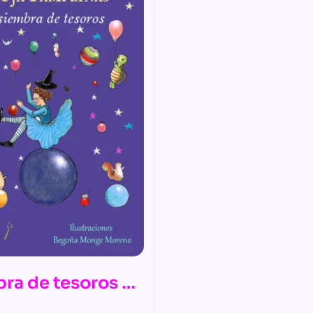
bra de tesoros –
 Las mágicas