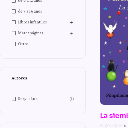
de 6 a 12 años
de 7 a 14 años
Libros infantiles
Marcapáginas
Otros
Autores
Sergio Luz
(1)
La siem
n.º 6 de
0