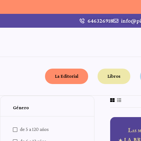
646326918
info@pi
La Editorial
Libros
Género
de 5 a 120 años