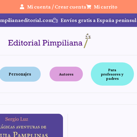
Mi cuenta / Crear cuenta
Mi carrito
mpilianaeditorial.com
Envíos gratis a España peninsul
Para
Personajes
Autores
profesores y
padres