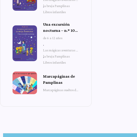
la bruja Pamplinas
,
Libros infantiles
Una excursión
nocturna – n.º 10
de Las mágicas
de 6 a 12 años
aventuras de la
,
bruja Pamplinas
Las mágicas aventuras de
la bruja Pamplinas
,
Libros infantiles
Marcapáginas de
Pamplinas
Marcapáginas sueltos de
Pamplinas