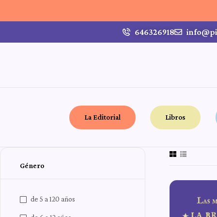
646326918
info@pi
La Editorial
Libros
Género
de 5 a 120 años