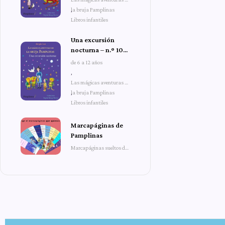
la bruja Pamplinas
,
Libros infantiles
Una excursión
nocturna – n.º 10
de Las mágicas
de 6 a 12 años
aventuras de la
,
bruja Pamplinas
Las mágicas aventuras de
la bruja Pamplinas
,
Libros infantiles
Marcapáginas de
Pamplinas
Marcapáginas sueltos de
Pamplinas