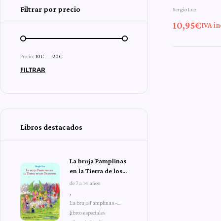
Filtrar por precio
Sergio Luz
de la b
10,95
€
IVA in
Precio:
10€
—
20€
FILTRAR
Libros destacados
La bruja Pamplinas
en la Tierra de los
Dragones
de 7 a 14 años
,
La bruja Pamplinas -
libros especiales
,