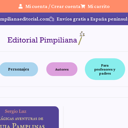
Mi cuenta / Crear cuenta
Mi carrito
mpilianaeditorial.com
Envíos gratis a España peninsul
Para
Personajes
Autores
profesores y
padres