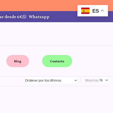
ES
ar desde 6€
Whatsapp
Blog
Contacto
Mostrar