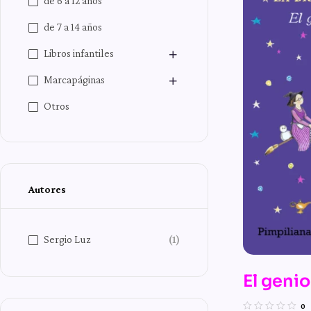
de 6 a 12 años
de 7 a 14 años
Libros infantiles
Marcapáginas
Otros
Autores
Sergio Luz
(1)
El genio
Las mág
0