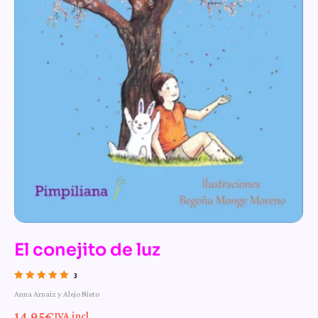
El conejito de luz
3
Valorado con
Anna Arnaiz y Alejo Nieto
5.00
de 5
14,95
€
IVA incl