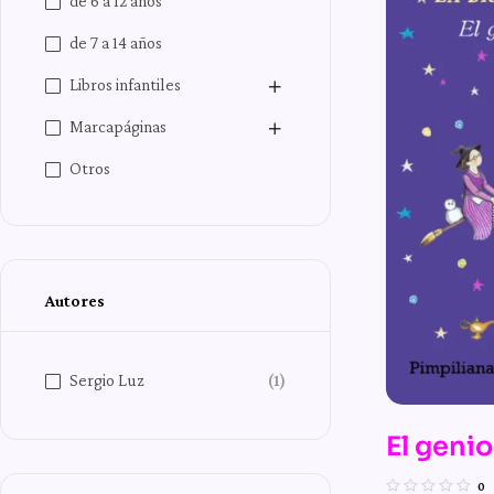
de 6 a 12 años
de 7 a 14 años
Libros infantiles
Marcapáginas
Otros
Autores
Sergio Luz
(1)
El genio
Las mág
0