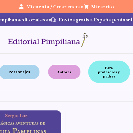
Mi cuenta / Crear cuenta
Mi carrito
mpilianaeditorial.com
Envíos gratis a España peninsul
Para
Personajes
Autores
profesores y
padres