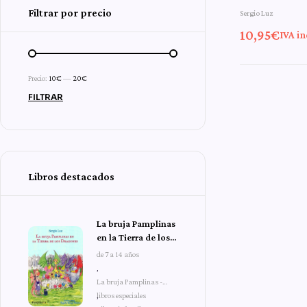
Filtrar por precio
Sergio Luz
de la b
10,95
€
IVA in
Precio:
10€
—
20€
FILTRAR
Libros destacados
La bruja Pamplinas
en la Tierra de los
Dragones
de 7 a 14 años
,
La bruja Pamplinas -
libros especiales
,