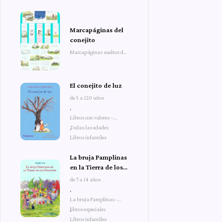
Marcapáginas del
conejito
Marcapáginas sueltos del
conejito
El conejito de luz
de 5 a 120 años
,
Libros con valores –
Todas las edades
,
Libros infantiles
La bruja Pamplinas
en la Tierra de los
Dragones
de 7 a 14 años
,
La bruja Pamplinas -
libros especiales
,
Libros infantiles