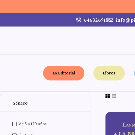
646326918
info@pi
La Editorial
Libros
Género
de 5 a 120 años