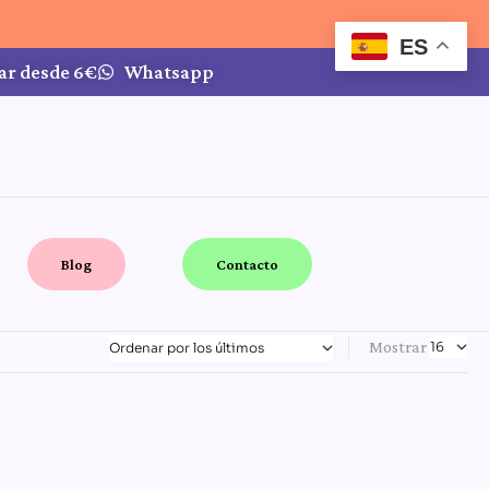
ES
ar desde 6€
Whatsapp
Blog
Contacto
Mostrar