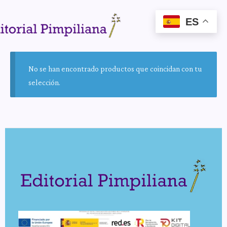
ES
No se han encontrado productos que coincidan con tu
selección.