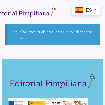
ES
No se han encontrado productos que coincidan con tu
selección.