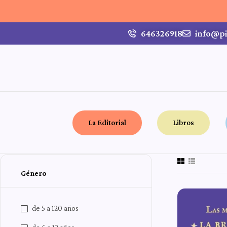
646326918
info@pi
La Editorial
Libros
Género
de 5 a 120 años