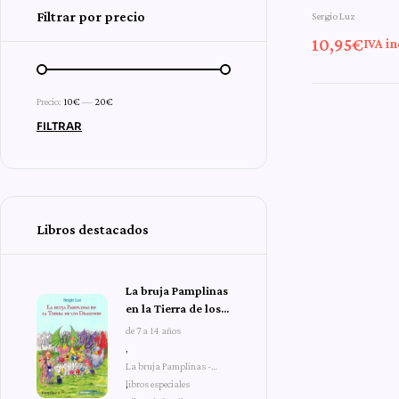
Filtrar por precio
Sergio Luz
aventura
10,95
€
IVA in
Pampli
Precio:
10€
—
20€
FILTRAR
Libros destacados
La bruja Pamplinas
en la Tierra de los
Dragones
de 7 a 14 años
,
La bruja Pamplinas -
libros especiales
,