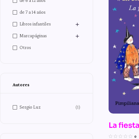
de 6 a 12 años
de 7 a 14 años
Libros infantiles
Marcapáginas
Otros
Autores
Sergio Luz
(1)
La fiest
n.º 13 d
0