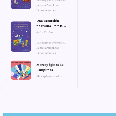
la bruja Pamplinas
,
Libros infantiles
Una excursión
nocturna – n.º 10
de Las mágicas
de 6 a 12 años
aventuras de la
,
bruja Pamplinas
Las mágicas aventuras de
la bruja Pamplinas
,
Libros infantiles
Marcapáginas de
Pamplinas
Marcapáginas sueltos de
Pamplinas