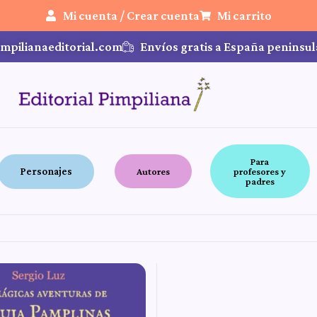
Mi cuenta / Crear cuenta
Mi carrito
mpilianaeditorial.com
Envíos gratis a España peninsul
Para
Personajes
Autores
profesores y
padres