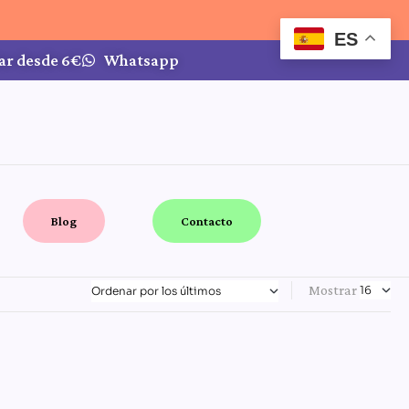
ES
ar desde 6€
Whatsapp
Blog
Contacto
Mostrar