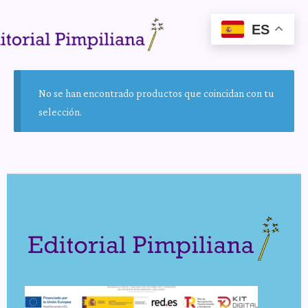
ES
No se han encontrado productos que coincidan con tu
selección.